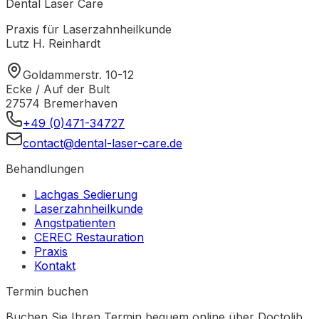
Dental Laser Care
Praxis für Laserzahnheilkunde
Lutz H. Reinhardt
Goldammerstr. 10-12
Ecke / Auf der Bult
27574
Bremerhaven
+49 (0)471-34727
contact@dental-laser-care.de
Behandlungen
Lachgas Sedierung
Laserzahnheilkunde
Angstpatienten
CEREC Restauration
Praxis
Kontakt
Termin buchen
Buchen Sie Ihren Termin bequem online über Doctolib.